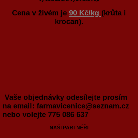
Cena v živém je
90 Kč/kg
(krůta i
krocan).
Vaše objednávky odesílejte prosím
na email:
farmavicenice@seznam.cz
nebo volejte
775 086 637
NAŠI PARTNÉŘI