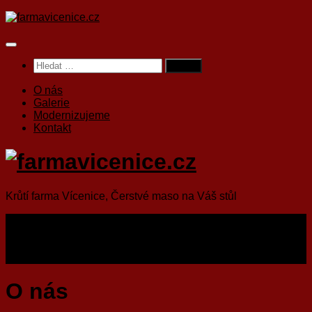
Skip
to
content
Vyhledávání
O nás
Galerie
Modernizujeme
Kontakt
Krůtí farma Vícenice, Čerstvé maso na Váš stůl
O nás
Galerie
Modernizujeme
Kontakt
O nás