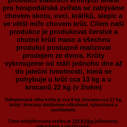
pro hospodářská zvířata se zabýváme
chovem skotu, ovcí, králíků,
slepic a
ve větší míře chovem krůt. Cílem naší
produkce je produkovat čerstvé a
chutné krůtí maso a
všechnu
produkci postupně realizovat
prodejem ze dvora. Krůty
vykrmujeme od stáří jednoho dne až
do jateční hmotnosti, která se
pohybuje u krůt cca 13 kg a u
krocanů 22 kg (v živém)
Odhadovaná váha krůty je cca 9 kg, krocana cca 17 kg,
krůty i krocany dodáváme oškubané, vykuchané a
vychlazené.
Cena krůty/krocana vcelku je
150 Kč/kg
(oškubaná,
vykuchaná a vychlazená).