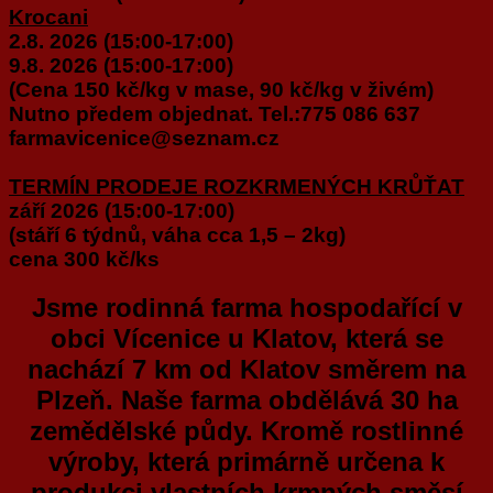
Krocani
2.8. 2026 (15:00-17:00)
9.8. 2026 (15:00-17:00)
(Cena 150 kč/kg v mase, 90 kč/kg v živém)
Nutno předem objednat. Tel.:
775 086 637
farmavicenice@seznam.cz
TERMÍN PRODEJE ROZKRMENÝCH KRŮŤAT
září 2026 (15:00-17:00)
(stáří 6 týdnů, váha cca 1,5 – 2kg)
cena 300
kč/ks
Jsme rodinná farma hospodařící v
obci Vícenice u Klatov, která se
nachází 7 km od Klatov směrem na
Plzeň. Naše farma obdělává 30 ha
zemědělské půdy. Kromě rostlinné
výroby, která primárně určena
k
produkci vlastních krmných směsí